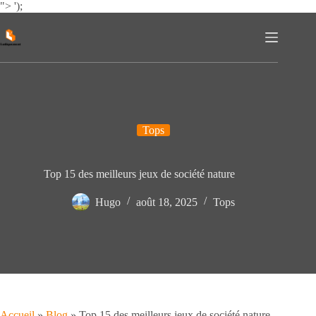
Passer
">
');
au
contenu
Tops
Top 15 des meilleurs jeux de société nature
Hugo
août 18, 2025
Tops
Accueil
»
Blog
»
Top 15 des meilleurs jeux de société nature