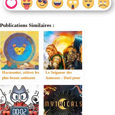
Publications Similaires :
Harmonies, attirez les
Le Seigneur des
plus beaux animaux
Anneaux : Duel pour
la Terre du Milieu,
l’oeil de 7 Wonders
voit tout