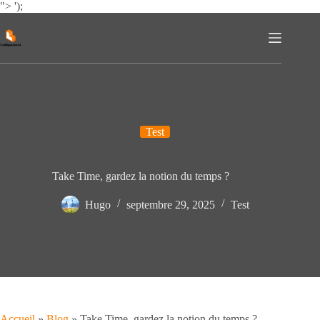
Passer
">
');
au
contenu
Test
Take Time, gardez la notion du temps ?
Hugo
septembre 29, 2025
Test
Accueil
»
Blog
»
Take Time, gardez la notion du temps ?