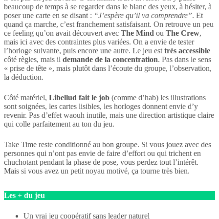
beaucoup de temps à se regarder dans le blanc des yeux, à hésiter, à
poser une carte en se disant :
“J’espère qu’il va comprendre”
. Et
quand ça marche, c’est franchement satisfaisant. On retrouve un peu
ce feeling qu’on avait découvert avec
The Mind
ou
The Crew
,
mais ici avec des contraintes plus variées. On a envie de tester
l’horloge suivante, puis encore une autre. Le jeu est
très accessible
côté règles, mais il
demande de la concentration
. Pas dans le sens
« prise de tête », mais plutôt dans l’écoute du groupe, l’observation,
la déduction.
Côté matériel,
Libellud fait le job
(comme d’hab) les illustrations
sont soignées, les cartes lisibles, les horloges donnent envie d’y
revenir. Pas d’effet waouh inutile, mais une direction artistique claire
qui colle parfaitement au ton du jeu.
Take Time reste conditionné au bon groupe. Si vous jouez avec des
personnes qui n’ont pas envie de faire d’effort ou qui trichent en
chuchotant pendant la phase de pose, vous perdez tout l’intérêt.
Mais si vous avez un petit noyau motivé, ça tourne très bien.
Les + du jeu
Un vrai jeu coopératif sans leader naturel